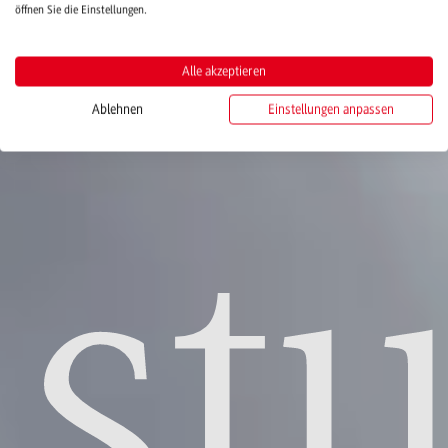
öffnen Sie die Einstellungen.
Alle akzeptieren
Ablehnen
Einstellungen anpassen
st
Ge