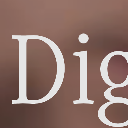
Dig
Uh
du