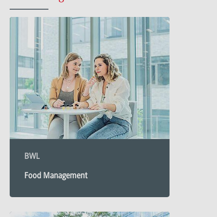
BWL
Food Management
Mehr
zu
Food