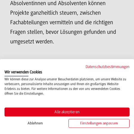
Absolventinnen und Absolventen können
Projekte ganzheitlich steuern, zwischen
Fachabteilungen vermitteln und die richtigen
Fragen stellen, bevor Lösungen gefunden und
umgesetzt werden.
Einblick in den Studiengang
Datenschutzbestimmungen
Wir verwenden Cookies
Wir können diese zur Analyse unserer Besucherdaten platzieren, um unsere Website zu
Wie sieht das Studium in Heilbronn aus? Unser
verbessern, personalisierte Inhalte anzuzeigen und Ihnen ein großartiges Website-
Erlebnis zu bieten. Für weitere Informationen zu den von uns verwendeten Cookies
Film gibt Einblicke in den Studiengang, den
öffnen Sie die Einstellungen.
Bildungscampus und das Leben in Heilbronn –
aus der Perspektive unserer Studierenden.
Alle akzeptieren
Ablehnen
Einstellungen anpassen
Sie machen erfahrbar, was das Studium