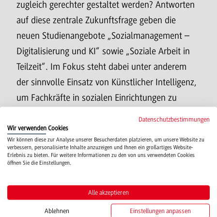
zugleich gerechter gestaltet werden? Antworten
auf diese zentrale Zukunftsfrage geben die
neuen Studienangebote „Sozialmanagement –
Digitalisierung und KI“ sowie „Soziale Arbeit in
Teilzeit“. Im Fokus steht dabei unter anderem
der sinnvolle Einsatz von Künstlicher Intelligenz,
um Fachkräfte in sozialen Einrichtungen zu
entlasten und ihnen mehr Raum für die Arbeit
Datenschutzbestimmungen
mit Menschen zu ermöglichen. Gerade in der
Wir verwenden Cookies
Wir können diese zur Analyse unserer Besucherdaten platzieren, um unsere Website zu
Region Heilbronn greifen die Studiengänge
verbessern, personalisierte Inhalte anzuzeigen und Ihnen ein großartiges Website-
Erlebnis zu bieten. Für weitere Informationen zu den von uns verwendeten Cookies
wichtige Herausforderungen auf – von der
öffnen Sie die Einstellungen.
Integration von Menschen mit
Migrationshintergrund über den
Alle akzeptieren
Unterstützungsbedarf von Familien, Kindern und
Ablehnen
Einstellungen anpassen