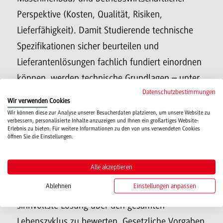
Perspektive (Kosten, Qualität, Risiken,
Lieferfähigkeit). Damit Studierende technische
Spezifikationen sicher beurteilen und
Lieferantenlösungen fachlich fundiert einordnen
können, werden technische Grundlagen – unter
Datenschutzbestimmungen
anderem aus Mechanik, Elektrotechnik,
Wir verwenden Cookies
Mechatronik, Mess- sowie Steuerungs- und
Wir können diese zur Analyse unserer Besucherdaten platzieren, um unsere Website zu
verbessern, personalisierte Inhalte anzuzeigen und Ihnen ein großartiges Website-
Regelungstechnik – systematisch aufgebaut.
Erlebnis zu bieten. Für weitere Informationen zu den von uns verwendeten Cookies
öffnen Sie die Einstellungen.
Ergänzend bereiten Zukunftsthemen wie Data
Science & Künstliche Intelligenz darauf vor. Die
Alle akzeptieren
Studierenden lernen, nicht nur den niedrigsten
Ablehnen
Einstellungen anpassen
Preis, sondern die wirtschaftlich und ökologisch
sinnvollste Lösung über den gesamten
Lebenszyklus zu bewerten. Gesetzliche Vorgaben