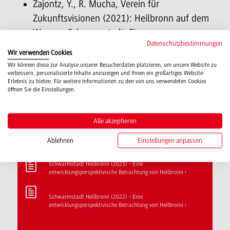
Zajontz, Y., R. Mucha, Verein für
Zukunftsvisionen (2021): Heilbronn auf dem
Weg zur Schwarmstadt. Eine
Datenschutzbestimmungen
Perspektivenbetrachtung im Kontext der
Wir verwenden Cookies
Stadtentwicklung. Berlin (wvb) (März 2021)
Wir können diese zur Analyse unserer Besucherdaten platzieren, um unsere Website zu
verbessern, personalisierte Inhalte anzuzeigen und Ihnen ein großartiges Website-
Erlebnis zu bieten. Für weitere Informationen zu den von uns verwendeten Cookies
öffnen Sie die Einstellungen.
Alle akzeptieren
Veröffentlichungen Schwarmstadt
Ablehnen
Einstellungen anpassen
Schwarmstadt Heilbronn (2023) - Eine
entwicklungsperspektivische Betrachtung von Heilbronn
Schwarmstadt Heilbronn (2022) - Eine
entwicklungsperspektivische Betrachtung von Heilbronn