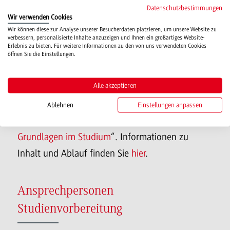
Moodle“ gelangen Sie direkt in den Kursraum
Datenschutzbestimmungen
Wir verwenden Cookies
„Informationsraum für die angehenden
Wir können diese zur Analyse unserer Besucherdaten platzieren, um unsere Website zu
Studierenden der DHBW Heilbronn“. Dort finden
verbessern, personalisierte Inhalte anzuzeigen und Ihnen ein großartiges Website-
Erlebnis zu bieten. Für weitere Informationen zu den von uns verwendeten Cookies
Sie wichtige Informationen zur IT-Infrastruktur
öffnen Sie die Einstellungen.
am Bildungscampus sowie Erläuterungen zur
Alle akzeptieren
Nutzung, zum Aufbau und zum Umgang mit der
Moodle-Plattform der DHBW Heilbronn. Von
Ablehnen
Einstellungen anpassen
dort aus gelangen Sie auch direkt zum Kurs „
KI-
Grundlagen im Studium
“. Informationen zu
Inhalt und Ablauf finden Sie
hier
.
Ansprechpersonen
Studienvorbereitung