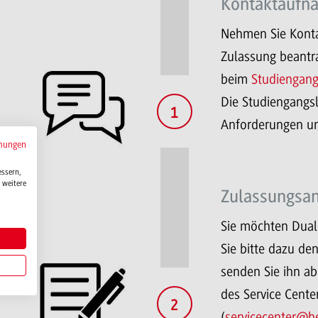
Kontaktaufn
Nehmen Sie Konta
Zulassung beantr
beim
Studiengan
Die Studiengangsl
1
Anforderungen un
mungen
essern,
 weitere
Zulassungsan
Sie möchten Dual
Sie bitte dazu de
senden Sie ihn ab
des Service Cent
2
(
servicecenter@h