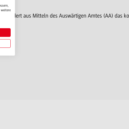
essern,
 weitere
) fördert aus Mitteln des Auswärtigen Amtes (AA) das k