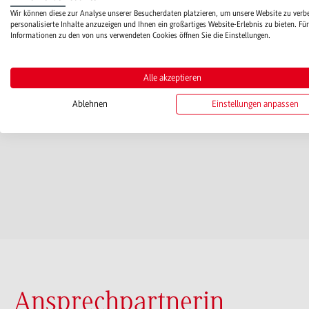
Wir können diese zur Analyse unserer Besucherdaten platzieren, um unsere Website zu verb
personalisierte Inhalte anzuzeigen und Ihnen ein großartiges Website-Erlebnis zu bieten. Für
Der Deutsche Akademische Austauschdienst (DAAD
Informationen zu den von uns verwendeten Cookies öffnen Sie die Einstellungen.
STIBET.
Alle akzeptieren
Ablehnen
Einstellungen anpassen
mehr erfahren
Ansprechpartnerin