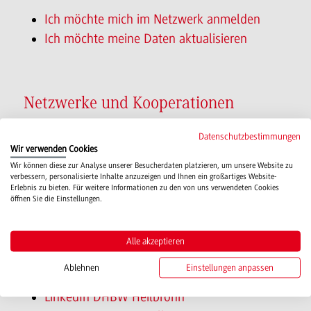
Ich möchte mich im Netzwerk anmelden
Ich möchte meine Daten aktualisieren
Netzwerke und Kooperationen
Datenschutzbestimmungen
Damit Sie ehemalige Studienkolleg*innen
Wir verwenden Cookies
wiederfinden, haben wir in vielen Social-Media-
Wir können diese zur Analyse unserer Besucherdaten platzieren, um unsere Website zu
verbessern, personalisierte Inhalte anzuzeigen und Ihnen ein großartiges Website-
Kanälen DHBW-Gruppen eingerichtet, um Ihnen
Erlebnis zu bieten. Für weitere Informationen zu den von uns verwendeten Cookies
öffnen Sie die Einstellungen.
die Möglichkeit zu geben, sich zu vernetzen, aber
auch um sich über Aktuelles an ihrer ehemaligen
Alle akzeptieren
Hochschule auf dem Laufenden zu halten.
Ablehnen
Einstellungen anpassen
LinkedIn DHBW Heilbronn