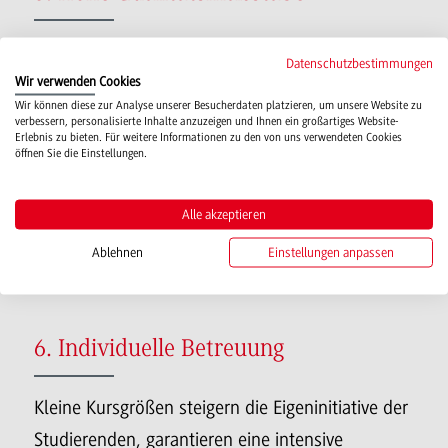
2011 wurde die DHBW – als erste Hochschule
Datenschutzbestimmungen
Baden-Württembergs- systemakkreditiert. Damit
Wir verwenden Cookies
Wir können diese zur Analyse unserer Besucherdaten platzieren, um unsere Website zu
wurde ihr ein hervorragendes
verbessern, personalisierte Inhalte anzuzeigen und Ihnen ein großartiges Website-
Erlebnis zu bieten. Für weitere Informationen zu den von uns verwendeten Cookies
Qualitätssicherungssystem im Bereich von
öffnen Sie die Einstellungen.
Studium und Lehre bescheinigt.
Partnerunternehmen bewerteten die Leistungen
Alle akzeptieren
der Studierenden und das Lehrangebot sehr
Ablehnen
Einstellungen anpassen
positiv.
6. Individuelle Betreuung
Kleine Kursgrößen steigern die Eigeninitiative der
Studierenden, garantieren eine intensive