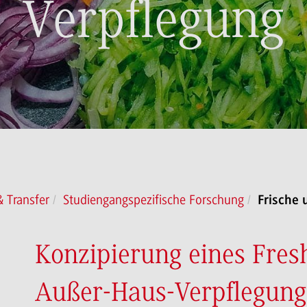
Verpflegung
 Transfer
Studiengangspezifische Forschung
Frische 
Konzipierung eines Fresh
Außer-Haus-Verpflegung