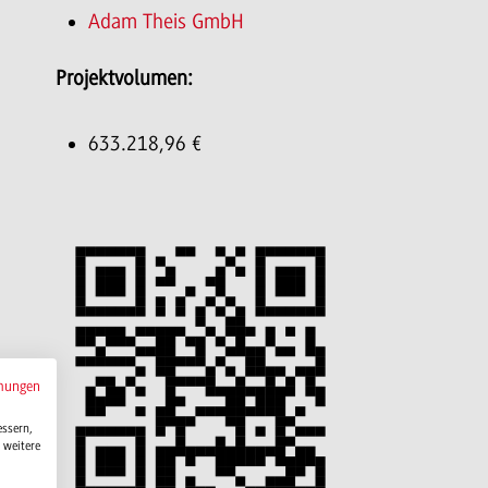
Adam Theis GmbH
Projektvolumen:
633.218,96 €
mungen
essern,
 weitere