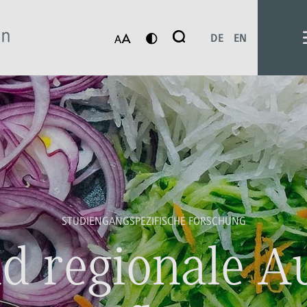
Suche
DE
EN
Suchen
STUDIENGANGSPEZIFISCHE FORSCHUNG
nd regionale A