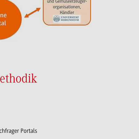
ethodik
hfrager Portals