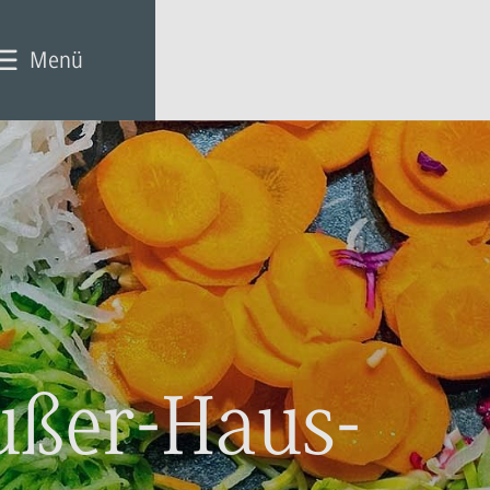
Menü
ußer-Haus-