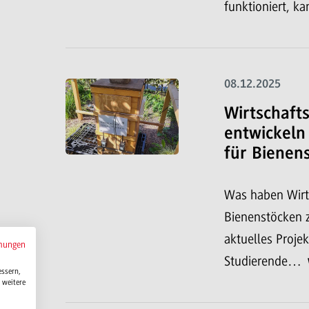
funktioniert, 
08.12.2025
Wirtschaft
entwickeln
für Bienen
Was haben Wirts
Bienenstöcken z
aktuelles Proje
mungen
Studierende…
essern,
 weitere