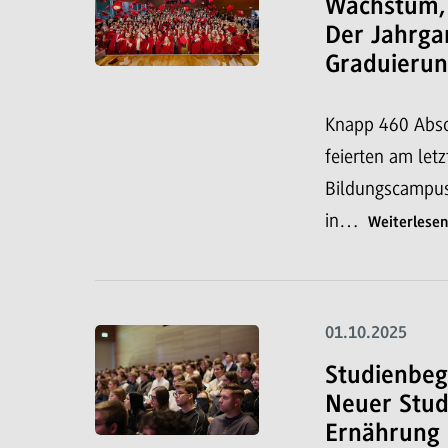
Wachstum, 
Der Jahrga
Graduierun
Knapp 460 Abs
feierten am let
Bildungscampus
in…
Weiterlese
01.10.2025
Studienbeg
Neuer Stud
Ernährung 