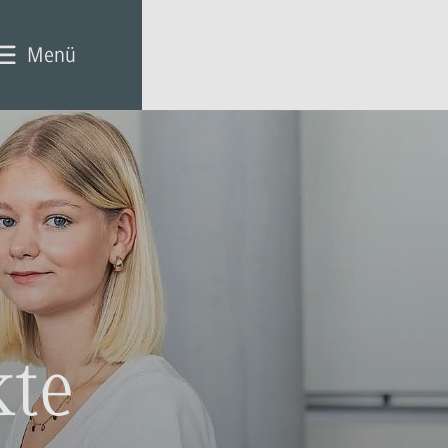
Menü
kte