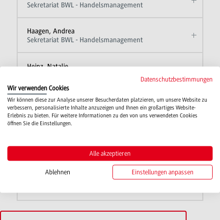
Sekretariat BWL - Handelsmanagement
Haagen, Andrea
Sekretariat BWL - Handelsmanagement
Heinz, Natalie
Sekretariat BWL - Handelsmanagement
Datenschutzbestimmungen
Wir verwenden Cookies
Wir können diese zur Analyse unserer Besucherdaten platzieren, um unsere Website zu
Kaiser, Kerstin
verbessern, personalisierte Inhalte anzuzeigen und Ihnen ein großartiges Website-
Sekretariat BWL - Handelsmanagement
Erlebnis zu bieten. Für weitere Informationen zu den von uns verwendeten Cookies
öffnen Sie die Einstellungen.
Laumann, Susanne
Sekretariat BWL - Handelsmanagement
Alle akzeptieren
von der Herberg, Susanne
Ablehnen
Einstellungen anpassen
Sekretariat BWL - Handelsmanagement
Personalratsvorsitzende