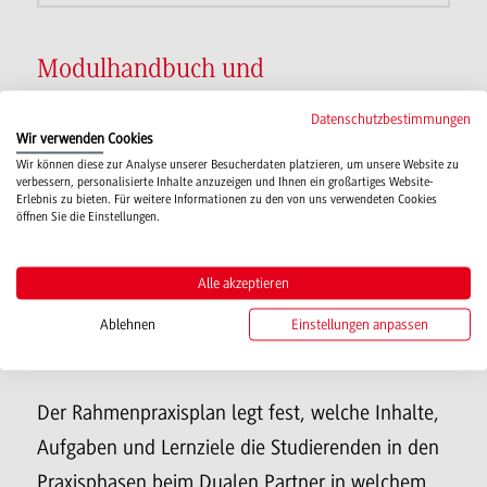
Modulhandbuch und
Rahmenpraxispläne
Datenschutzbestimmungen
Wir verwenden Cookies
Wir können diese zur Analyse unserer Besucherdaten platzieren, um unsere Website zu
Das Modulhandbuch enthält die Beschreibung
verbessern, personalisierte Inhalte anzuzeigen und Ihnen ein großartiges Website-
Erlebnis zu bieten. Für weitere Informationen zu den von uns verwendeten Cookies
aller für einen Studiengang relevanten Module.
öffnen Sie die Einstellungen.
Es liefert Informationen zu den Inhalten und
Lernzielen einzelner Kurse, aber auch zum
Alle akzeptieren
Arbeitsaufwand und zu den
Ablehnen
Einstellungen anpassen
Prüfungsbedingungen.
Der Rahmenpraxisplan legt fest, welche Inhalte,
Aufgaben und Lernziele die Studierenden in den
Praxisphasen beim Dualen Partner in welchem