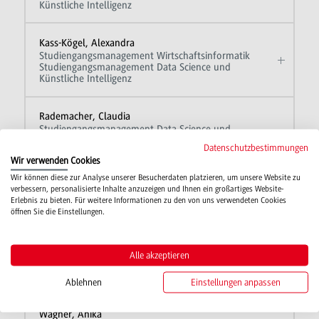
Künstliche Intelligenz
Kass-Kögel, Alexandra
Studiengangsmanagement Wirtschaftsinformatik
Studiengangsmanagement Data Science und
Künstliche Intelligenz
Rademacher, Claudia
Studiengangsmanagement Data Science und
Künstliche Intelligenz
Datenschutzbestimmungen
Studiengangsmanagement Wirtschaftsinformatik
Wir verwenden Cookies
Wir können diese zur Analyse unserer Besucherdaten platzieren, um unsere Website zu
verbessern, personalisierte Inhalte anzuzeigen und Ihnen ein großartiges Website-
Koch, Susanna
Erlebnis zu bieten. Für weitere Informationen zu den von uns verwendeten Cookies
Sekretariat Wirtschaftsinformatik
öffnen Sie die Einstellungen.
Sekretariat Data Science und Künstliche Intelligenz
Neumitz, Kerstin
Alle akzeptieren
Sekretariat Wirtschaftsinformatik
Sekretariat Data Science und Künstliche Intelligenz
Ablehnen
Einstellungen anpassen
Wagner, Anika