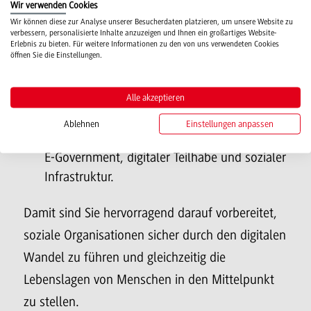
Digitalisierungsbeauftragter oder Change
Wir verwenden Cookies
Managerin in sozialen Organisationen
Wir können diese zur Analyse unserer Besucherdaten platzieren, um unsere Website zu
verbessern, personalisierte Inhalte anzuzeigen und Ihnen ein großartiges Website-
Schnittstelle zwischen Fachbereich Soziale
Erlebnis zu bieten. Für weitere Informationen zu den von uns verwendeten Cookies
öffnen Sie die Einstellungen.
Arbeit, IT und Management
Verantwortliche*r für digitale
Öffentlichkeitsarbeit und Social Media
Alle akzeptieren
Mitarbeit in Innovations- und
Ablehnen
Einstellungen anpassen
Entwicklungsabteilungen oder Projekten zu
E-Government, digitaler Teilhabe und sozialer
Infrastruktur.
Damit sind Sie hervorragend darauf vorbereitet,
soziale Organisationen sicher durch den digitalen
Wandel zu führen und gleichzeitig die
Lebenslagen von Menschen in den Mittelpunkt
zu stellen.