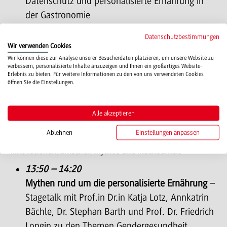
Datenschutz und personalisierte Ernährung in
der Gastronomie
Datenschutzbestimmungen
12:45 – 13:00
Wir verwenden Cookies
Wrap-up
durch Roger Jann
Wir können diese zur Analyse unserer Besucherdaten platzieren, um unsere Website zu
verbessern, personalisierte Inhalte anzuzeigen und Ihnen ein großartiges Website-
Erlebnis zu bieten. Für weitere Informationen zu den von uns verwendeten Cookies
öffnen Sie die Einstellungen.
13:00 – 13:45
Mittagspause, Session in der Ausstellung:
Startups
– the bright look into the future of
Alle akzeptieren
personalized nutrition – Dr. Roman Werner
Ablehnen
Einstellungen anpassen
Innovationen: zwischen Mythos und Machbarkeit
13:50 – 14:20
Mythen rund um die personalisierte Ernährung
–
Stagetalk mit Prof.in Dr.in Katja Lotz, Annkatrin
Bächle, Dr. Stephan Barth und Prof. Dr. Friedrich
Longin zu den Themen Gendergesundheit,