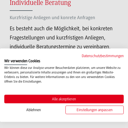
Individuelle Beratung
Kurzfristige Anliegen und konrete Anfragen
Es besteht auch die Möglichkeit, bei konkreten
Fragestellungen und kurzfristigen Anliegen,
individuelle Beratungstermine zu vereinbaren,
dazu kontaktieren Sie gerne das Projektteam des
Datenschutzbestimmungen
Wir verwenden Cookies
Kompetenzzentrums direkt.
Wir können diese zur Analyse unserer Besucherdaten platzieren, um unsere Website zu
verbessern, personalisierte Inhalte anzuzeigen und Ihnen ein großartiges Website-
Erlebnis zu bieten. Für weitere Informationen zu den von uns verwendeten Cookies
öffnen Sie die Einstellungen.
Sprechen Sie uns einfach direkt an:
E-Mail:
road@heilbronn.dhbw.de
Alle akzeptieren
Ablehnen
Einstellungen anpassen