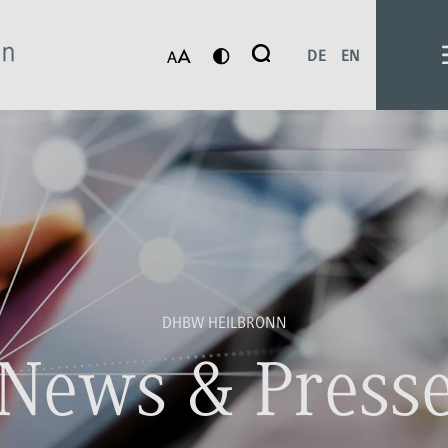
Suche
DE
EN
Suchen
DHBW HEILBRONN
News & Press