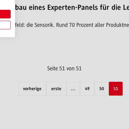
: Aufbau eines Experten-Panels für die L
hungsfeld: die Sensorik. Rund 70 Prozent aller Produktne
Seite 51 von 51
vorherige
erste
…
49
50
51