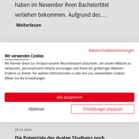
haben im November ihren Bachelortitel
verliehen bekommen. Aufgrund des…
Weiterlesen
19.11.2021
Datenschutzbestimmungen
Wir verwenden Cookies
DAAD-Preis 2021 geht an Handelsstudentin Egle
Sviderskyte aus Litauen
Wir können diese zur Analyse unserer Besucherdaten platzieren, um unsere Website zu
verbessern, personalisierte Inhalte anzuzeigen und Ihnen ein großartiges Website-
Erlebnis zu bieten. Für weitere Informationen zu den von uns verwendeten Cookies
Haben Sie gewusst, dass sich in Litauen,
öffnen Sie die Einstellungen.
einem sehr jungen europäischen Land, der
geografische Mittelpunkt Europas befindet?
Alle akzeptieren
Als erste der ehemaligen…
Weiterlesen
Ablehnen
Einstellungen anpassen
19.11.2021
Die Potenziale des dualen Studiums noch