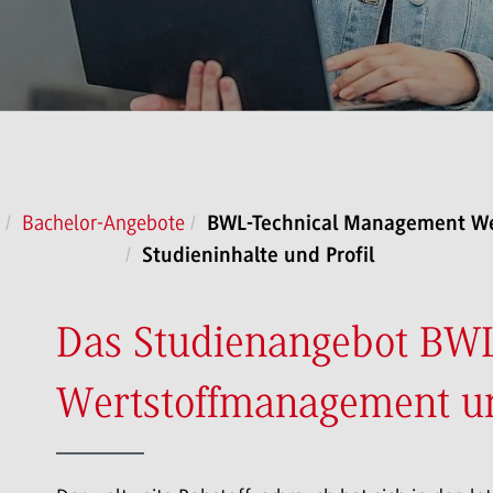
Bachelor-Angebote
BWL-Technical Management We
Studieninhalte und Profil
Das Studienangebot BW
Wertstoffmanagement un