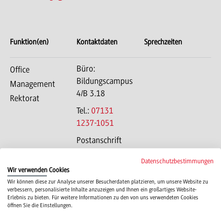
Funktion(en)
Kontaktdaten
Sprechzeiten
Büro:
Office
Bildungscampus
Management
4/B 3.18
Rektorat
Tel.:
07131
1237-1051
Postanschrift
Bildungscampus
Datenschutzbestimmungen
4
Wir verwenden Cookies
74076
Wir können diese zur Analyse unserer Besucherdaten platzieren, um unsere Website zu
Heilbronn
verbessern, personalisierte Inhalte anzuzeigen und Ihnen ein großartiges Website-
Erlebnis zu bieten. Für weitere Informationen zu den von uns verwendeten Cookies
öffnen Sie die Einstellungen.