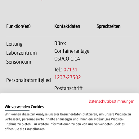
Funktion(en)
Kontaktdaten
Sprechzeiten
Büro:
Leitung
Containeranlage
Laborzentrum
Ost/CO 1.14
Sensoricum
Tel.:
07131
1237-27502
Personalratsmitglied
Postanschrift
Bildungscampus
Datenschutzbestimmungen
4
Wir verwenden Cookies
74076
Wir können diese zur Analyse unserer Besucherdaten platzieren, um unsere Website zu
Heilbronn
verbessern, personalisierte Inhalte anzuzeigen und Ihnen ein großartiges Website-
Erlebnis zu bieten. Für weitere Informationen zu den von uns verwendeten Cookies
öffnen Sie die Einstellungen.