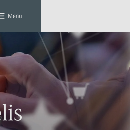
Menü
lis