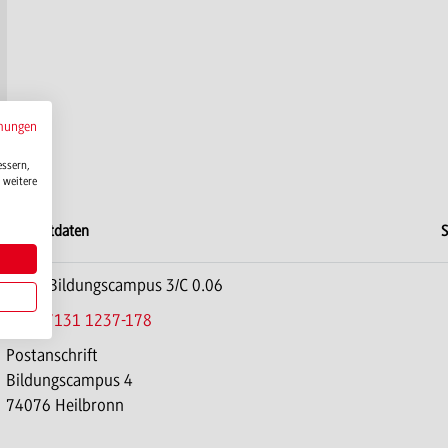
mungen
essern,
 weitere
Kontaktdaten
S
Büro: Bildungscampus 3/C 0.06
Tel.:
07131 1237-178
Postanschrift
Bildungscampus 4
74076 Heilbronn