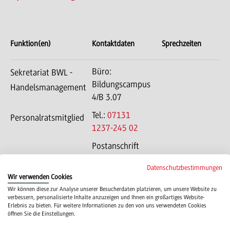
Funktion(en)
Kontaktdaten
Sprechzeiten
Büro:
Sekretariat BWL -
Bildungscampus
Handelsmanagement
4/B 3.07
Tel.:
07131
Personalratsmitglied
1237-245 02
Postanschrift
Bildungscampus
Datenschutzbestimmungen
4
Wir verwenden Cookies
74076
Wir können diese zur Analyse unserer Besucherdaten platzieren, um unsere Website zu
Heilbronn
verbessern, personalisierte Inhalte anzuzeigen und Ihnen ein großartiges Website-
Erlebnis zu bieten. Für weitere Informationen zu den von uns verwendeten Cookies
öffnen Sie die Einstellungen.