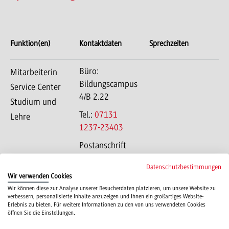
Funktion(en)
Kontaktdaten
Sprechzeiten
Büro:
Mitarbeiterin
Bildungscampus
Service Center
4/B 2.22
Studium und
Tel.:
07131
Lehre
1237-23403
Postanschrift
Bildungscampus
Datenschutzbestimmungen
4
Wir verwenden Cookies
74076
Wir können diese zur Analyse unserer Besucherdaten platzieren, um unsere Website zu
Heilbronn
verbessern, personalisierte Inhalte anzuzeigen und Ihnen ein großartiges Website-
Erlebnis zu bieten. Für weitere Informationen zu den von uns verwendeten Cookies
öffnen Sie die Einstellungen.