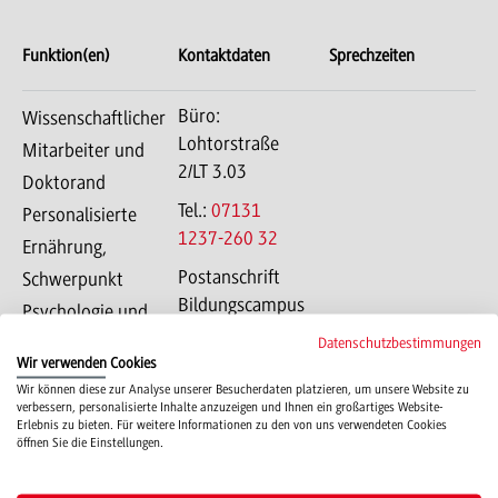
Funktion(en)
Kontaktdaten
Sprechzeiten
Büro:
Wissenschaftlicher
Lohtorstraße
Mitarbeiter und
2/LT 3.03
Doktorand
Tel.:
07131
Personalisierte
1237-260 32
Ernährung,
Postanschrift
Schwerpunkt
Bildungscampus
Psychologie und
4
Neuropsychologie
Datenschutzbestimmungen
74076
Wir verwenden Cookies
Heilbronn
Wir können diese zur Analyse unserer Besucherdaten platzieren, um unsere Website zu
verbessern, personalisierte Inhalte anzuzeigen und Ihnen ein großartiges Website-
Erlebnis zu bieten. Für weitere Informationen zu den von uns verwendeten Cookies
öffnen Sie die Einstellungen.