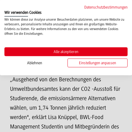
potenziell eingespart werden kann. Sie motiviert
Datenschutzbestimmungen
Wir verwenden Cookies
User*innen anhand von Gamification zur Nutzung
Wir können diese zur Analyse unserer Besucherdaten platzieren, um unsere Website zu
der App und zu Entscheidungen, die CO2-
verbessern, personalisierte Inhalte anzuzeigen und Ihnen ein großartiges Website-
Erlebnis zu bieten. Für weitere Informationen zu den von uns verwendeten Cookies
Emissionen einsparen.
öffnen Sie die Einstellungen.
Ähnlich wie bei Smart Watches vergleichen
Alle akzeptieren
User*innen ihre CO2-Einsparungen und
Ablehnen
Einstellungen anpassen
wetteifern miteinander in Challenges.
„Ausgehend von den Berechnungen des
Umweltbundesamtes kann der CO2 -Ausstoß für
Studierende, die emissionsärmere Alternativen
wählen, um 1,74 Tonnen jährlich reduziert
werden", erklärt Lisa Knüppel, BWL-Food
Management Studentin und Mitbegründerin des