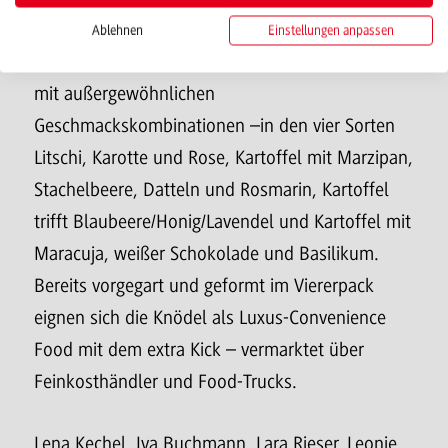
fruchtige und leichte Note.
Ablehnen
Einstellungen anpassen
Team eins mit KNÖDELMANIA:
Kartoffelknödel
mit außergewöhnlichen
Geschmackskombinationen –in den vier Sorten
Litschi, Karotte und Rose, Kartoffel mit Marzipan,
Stachelbeere, Datteln und Rosmarin, Kartoffel
trifft Blaubeere/Honig/Lavendel und Kartoffel mit
Maracuja, weißer Schokolade und Basilikum.
Bereits vorgegart und geformt im Viererpack
eignen sich die Knödel als Luxus-Convenience
Food mit dem extra Kick – vermarktet über
Feinkosthändler und Food-Trucks.
Lena Kechel, Iva Buchmann, Lara Rieser, Leonie