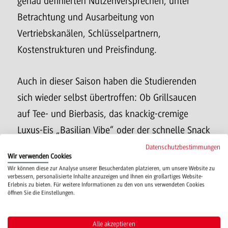
genau definierten Nutzenversprechen, unter
Betrachtung und Ausarbeitung von
Vertriebskanälen, Schlüsselpartnern,
Kostenstrukturen und Preisfindung.
Auch in dieser Saison haben die Studierenden
sich wieder selbst übertroffen: Ob Grillsaucen
auf Tee- und Bierbasis, das knackig-cremige
Luxus-Eis „Basilian Vibe“ oder der schnelle Snack
auf einem Sommer-Festival aus dem Food-Truck
Datenschutzbestimmungen
Wir verwenden Cookies
mit BROD – man schmeckte den Sommer! Selbst
Wir können diese zur Analyse unserer Besucherdaten platzieren, um unsere Website zu
verbessern, personalisierte Inhalte anzuzeigen und Ihnen ein großartiges Website-
die traditionellen Knödel erhielten durch
Erlebnis zu bieten. Für weitere Informationen zu den von uns verwendeten Cookies
öffnen Sie die Einstellungen.
außergewöhnliche Aromenkombinationen mit
Lavendel, Zitrone oder Rosenwasser eine
Alle akzeptieren