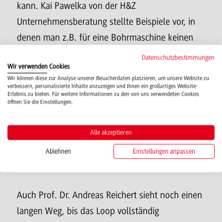
kann. Kai Pawelka von der H&Z
Unternehmensberatung stellte Beispiele vor, in
denen man z.B. für eine Bohrmaschine keinen
festen Preis, sondern die Nutzungsdauer zahlt.
Datenschutzbestimmungen
Wir verwenden Cookies
Dadurch lohnt es sich, in langfristige Lösungen
Wir können diese zur Analyse unserer Besucherdaten platzieren, um unsere Website zu
zu investieren. Das ist in unserer auf Konsum
verbessern, personalisierte Inhalte anzuzeigen und Ihnen ein großartiges Website-
Erlebnis zu bieten. Für weitere Informationen zu den von uns verwendeten Cookies
ausgerichteten Gesellschaft eine Denkweise, die
öffnen Sie die Einstellungen.
sich erst wieder in den Unternehmen etablieren
muss und in ihrer Komplexität länger braucht,
Alle akzeptieren
um sinnvoll durchdacht und implementiert zu
Ablehnen
Einstellungen anpassen
werden, so Pawelka.
Auch Prof. Dr. Andreas Reichert sieht noch einen
langen Weg, bis das Loop vollständig