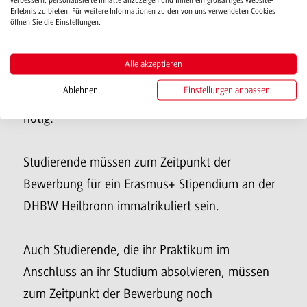
verbessern, personalisierte Inhalte anzuzeigen und Ihnen ein großartiges Website-
zustimmen. Akademische Voraussetzung ist ein
Erlebnis zu bieten. Für weitere Informationen zu den von uns verwendeten Cookies
öffnen Sie die Einstellungen.
nach ECTS gewichteter Notenschnitt und ein
bereits abgeschlossenes Studienjahr an der
Alle akzeptieren
DHWB Heilbronn. Des Weiteren sind zwingend
Ablehnen
Einstellungen anpassen
gute bis sehr gute Fremdsprachenkenntnisse
nötig.
Studierende müssen zum Zeitpunkt der
Bewerbung für ein Erasmus+ Stipendium an der
DHBW Heilbronn immatrikuliert sein.
Auch Studierende, die ihr Praktikum im
Anschluss an ihr Studium absolvieren, müssen
zum Zeitpunkt der Bewerbung noch