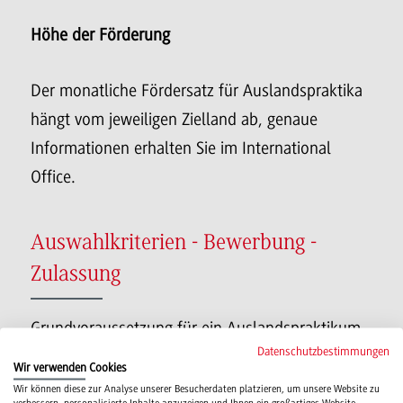
Höhe der Förderung
Der monatliche Fördersatz für Auslandspraktika
hängt vom jeweiligen Zielland ab, genaue
Informationen erhalten Sie im International
Office.
Auswahlkriterien - Bewerbung -
Zulassung
Grundvoraussetzung für ein Auslandspraktikum
Datenschutzbestimmungen
ist, dass Ausbildungsbetrieb und
Wir verwenden Cookies
Studiengangleiter dem Auslandspraktikum
Wir können diese zur Analyse unserer Besucherdaten platzieren, um unsere Website zu