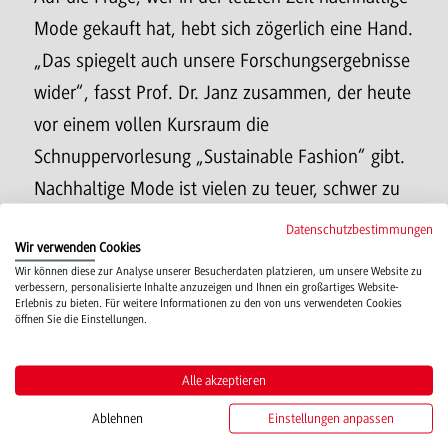
Mode gekauft hat, hebt sich zögerlich eine Hand.
„Das spiegelt auch unsere Forschungsergebnisse
wider“, fasst Prof. Dr. Janz zusammen, der heute
vor einem vollen Kursraum die
Schnuppervorlesung „Sustainable Fashion“ gibt.
Nachhaltige Mode ist vielen zu teuer, schwer zu
finden oder die Siegel sind nicht bekannt. Die
Datenschutzbestimmungen
Wir verwenden Cookies
Nachhaltigkeitsstudie wurde – wie viele andere
Wir können diese zur Analyse unserer Besucherdaten platzieren, um unsere Website zu
Projekte auch - von Dozent*innen und
verbessern, personalisierte Inhalte anzuzeigen und Ihnen ein großartiges Website-
Erlebnis zu bieten. Für weitere Informationen zu den von uns verwendeten Cookies
Studierenden zusammen umgesetzt. Janz
öffnen Sie die Einstellungen.
präsentiert die DHBW Heilbronn als einen Ort, an
dem gemeinsam mit den Studierenden Wissen
Alle akzeptieren
erarbeitet und an Forschungsprojekten gewirkt
Ablehnen
Einstellungen anpassen
wird. Auch wenn sicher nur ein Teil der