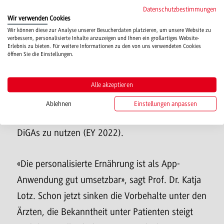
und ist bereits als digitale
Datenschutzbestimmungen
Wir verwenden Cookies
Gesundheitsanwendung (DiGA) auf Rezept
Wir können diese zur Analyse unserer Besucherdaten platzieren, um unsere Website zu
erhältlich. Es wird erwartet, dass sich das Feld
verbessern, personalisierte Inhalte anzuzeigen und Ihnen ein großartiges Website-
Erlebnis zu bieten. Für weitere Informationen zu den von uns verwendeten Cookies
der Anwendungsfälle weiter verbreitert und sich
öffnen Sie die Einstellungen.
DiGAs als Teil der Gesundheitsversorgung
etablieren werden. Einer repräsentativen
Alle akzeptieren
Befragung vom Januar 2022 zufolge sind etwa
Ablehnen
Einstellungen anpassen
10,5 Millionen gesetzlich Versicherte bereit,
DiGAs zu nutzen (EY 2022).
«Die personalisierte Ernährung ist als App-
Anwendung gut umsetzbar», sagt Prof. Dr. Katja
Lotz. Schon jetzt sinken die Vorbehalte unter den
Ärzten, die Bekanntheit unter Patienten steigt