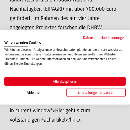
Nachhaltigkeit (EIPAGRI) mit über 700.000 Euro
gefördert. Im Rahmen des auf vier Jahre
angelegten Projektes forschen die DHBW
Heilbronn, der Baden-Württembergische
Datenschutzbestimmungen
Wir verwenden Cookies
Genossenschaftsverband e. V. (bwgv) als
Wir können diese zur Analyse unserer Besucherdaten platzieren, um unsere Website zu
verbessern, personalisierte Inhalte anzuzeigen und Ihnen ein großartiges Website-
Leadpartner und 34 Partner (Operationelle
Erlebnis zu bieten. Für weitere Informationen zu den von uns verwendeten Cookies
öffnen Sie die Einstellungen.
Gruppe = OPG) der baden-württembergischen
Weinwirtschaft zu innovativen alkoholfreien oder
Alle akzeptieren
alkoholreduzierten Produkten im Segment Wein.
Ablehnen
Einstellungen anpassen
<link file:3424 - download "Opens internal link
in current window">Hier geht's zum
vollständigen Fachartikel</link>