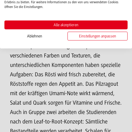
Erlebnis zu bieten. Für weitere Informationen zu den von uns verwendeten Cookies
öffnen Sie die Einstellungen.
Gruppe zwei hat ein vegetarisches Gericht kreiert,
das zu 2.50 Euro angeboten werden soll. Auf
Alle akzeptieren
dem herbstlichen Speiseplan stehen
Ablehnen
Einstellungen anpassen
Kartoffelrösti mit Pilzragout, Spitzkohlsalat und
Kohlrabiquark. Das Tellergericht spielt mit den
verschiedenen Farben und Texturen, die
unterschiedlichen Komponenten haben spezielle
Aufgaben: Das Rösti wird frisch zubereitet, die
Röststoffe regen den Appetit an. Das Pilzragout
mit der kräftigen Umami-Note wirkt wärmend,
Salat und Quark sorgen für Vitamine und Frische.
Auch in Gruppe zwei arbeiten die Studierenden
nach dem Leaf-to-Root-Konzept: Sämtliche
Bestandteile werden verarbeitet, Schalen für