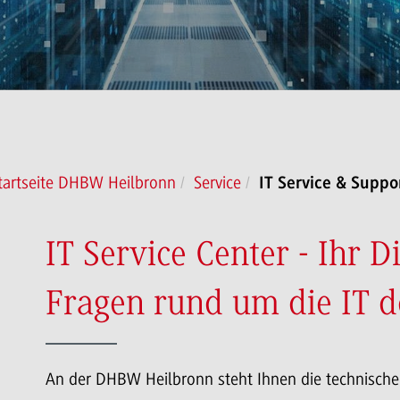
tartseite DHBW Heilbronn
Service
IT Service & Suppo
IT Service Center - Ihr Di
Fragen rund um die IT 
An der DHBW Heilbronn steht Ihnen die technische I