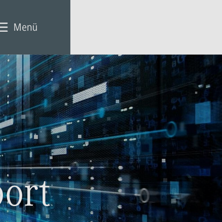
Menü
port