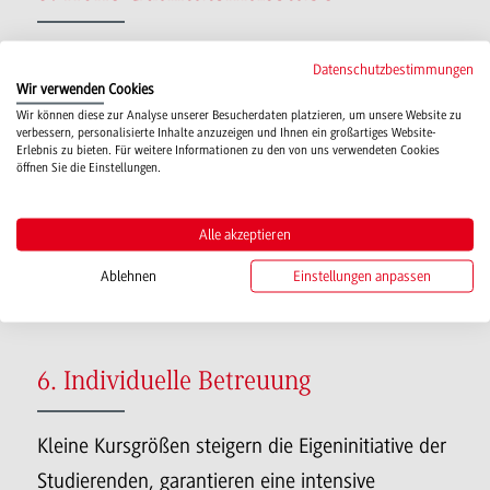
2011 wurde die DHBW – als erste Hochschule
Datenschutzbestimmungen
Baden-Württembergs- systemakkreditiert. Damit
Wir verwenden Cookies
Wir können diese zur Analyse unserer Besucherdaten platzieren, um unsere Website zu
wurde ihr ein hervorragendes
verbessern, personalisierte Inhalte anzuzeigen und Ihnen ein großartiges Website-
Erlebnis zu bieten. Für weitere Informationen zu den von uns verwendeten Cookies
Qualitätssicherungssystem im Bereich von
öffnen Sie die Einstellungen.
Studium und Lehre bescheinigt.
Partnerunternehmen bewerteten die Leistungen
Alle akzeptieren
der Studierenden und das Lehrangebot sehr
Ablehnen
Einstellungen anpassen
positiv.
6. Individuelle Betreuung
Kleine Kursgrößen steigern die Eigeninitiative der
Studierenden, garantieren eine intensive