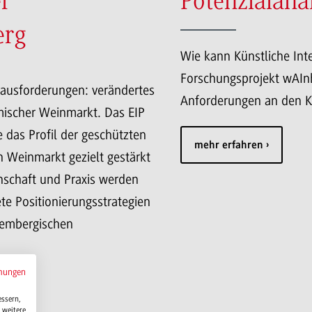
er
Potenzialana
erg
Wie kann Künstliche Int
Forschungsprojekt wAInb
ausforderungen: verändertes
Anforderungen an den K
mischer Weinmarkt. Das EIP
 das Profil der geschützten
mehr erfahren
Weinmarkt gezielt gestärkt
schaft und Praxis werden
 Positionierungsstrategien
tembergischen
mungen
essern,
 weitere