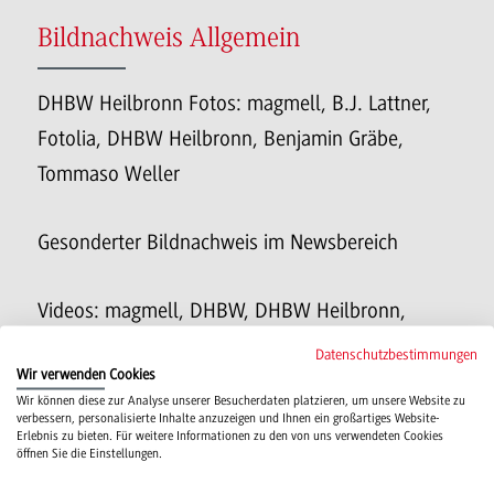
Bildnachweis Allgemein
DHBW Heilbronn Fotos: magmell, B.J. Lattner,
Fotolia, DHBW Heilbronn, Benjamin Gräbe,
Tommaso Weller
Gesonderter Bildnachweis im Newsbereich
Videos: magmell, DHBW, DHBW Heilbronn,
wissensstadt heilbronn e.V., VeyVey Films GmbH
Datenschutzbestimmungen
Wir verwenden Cookies
Wir können diese zur Analyse unserer Besucherdaten platzieren, um unsere Website zu
verbessern, personalisierte Inhalte anzuzeigen und Ihnen ein großartiges Website-
Bildnachweise Stockbilder
Erlebnis zu bieten. Für weitere Informationen zu den von uns verwendeten Cookies
öffnen Sie die Einstellungen.
New Africa - stock.adobe.com