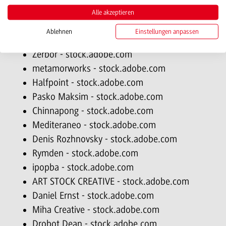
lovelyday12 - stock.adobe.com
Alle akzeptieren
greenbutterfly - stock.adobe.com
Ablehnen
Einstellungen anpassen
Pixel-Shot - stock.adobe.com
Zerbor - stock.adobe.com
metamorworks - stock.adobe.com
Halfpoint - stock.adobe.com
Pasko Maksim - stock.adobe.com
Chinnapong - stock.adobe.com
Mediteraneo - stock.adobe.com
Denis Rozhnovsky - stock.adobe.com
Rymden - stock.adobe.com
ipopba - stock.adobe.com
ART STOCK CREATIVE - stock.adobe.com
Daniel Ernst - stock.adobe.com
Miha Creative - stock.adobe.com
Drobot Dean - stock.adobe.com