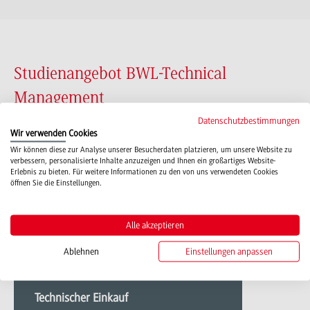
Studienangebot BWL-Technical
Management
Datenschutzbestimmungen
Wir verwenden Cookies
Wir können diese zur Analyse unserer Besucherdaten platzieren, um unsere Website zu
BWL - Technical Management
verbessern, personalisierte Inhalte anzuzeigen und Ihnen ein großartiges Website-
Erlebnis zu bieten. Für weitere Informationen zu den von uns verwendeten Cookies
öffnen Sie die Einstellungen.
Wertstoffmanagement und Recycling
Mehr
Alle akzeptieren
zu
Wertstoffmanagement
Ablehnen
Einstellungen anpassen
BWL - Technical Management
und
Recycling
Technischer Einkauf