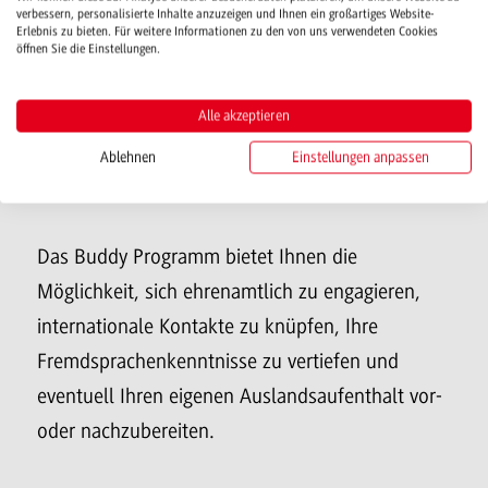
Die Buddies erhalten bereits vor Ankunft der
verbessern, personalisierte Inhalte anzuzeigen und Ihnen ein großartiges Website-
Erlebnis zu bieten. Für weitere Informationen zu den von uns verwendeten Cookies
Austauschstudierenden die Möglichkeit mit
öffnen Sie die Einstellungen.
diesen über die WhatsApp-Gruppe in Kontakt zu
Alle akzeptieren
treten, um bei möglichen Fragen vor Ankunft zu
unterstützen und sich schon etwas
Ablehnen
Einstellungen anpassen
kennenzulernen.
Das Buddy Programm bietet Ihnen die
Möglichkeit, sich ehrenamtlich zu engagieren,
internationale Kontakte zu knüpfen, Ihre
Fremdsprachenkenntnisse zu vertiefen und
eventuell Ihren eigenen Auslandsaufenthalt vor-
oder nachzubereiten.