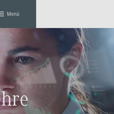
Menü
ehre